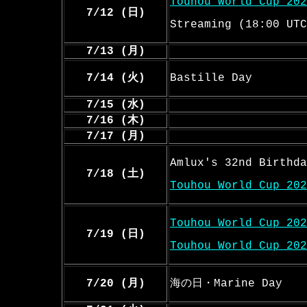
Touhou World Cup 202
7/12 (日)
Streaming (18:00 UTC
7/13 (月)
7/14 (火)
Bastille Day
7/15 (水)
7/16 (木)
7/17 (月)
Amlux's 32nd Birthda
7/18 (土)
Touhou World Cup 202
Touhou World Cup 202
7/19 (日)
Touhou World Cup 202
7/20 (月)
海の日・Marine Day