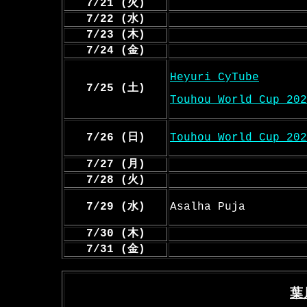
7/21 (火)
7/22 (水)
7/23 (木)
7/24 (金)
Heyuri CyTube
7/25 (土)
Touhou World Cup 202
7/26 (日)
Touhou World Cup 202
7/27 (月)
7/28 (火)
7/29 (水)
Asalha Puja
7/30 (木)
7/31 (金)
葉